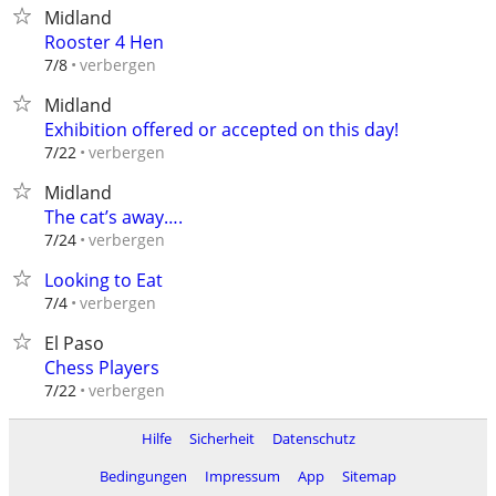
Midland
Rooster 4 Hen
verbergen
7/8
Midland
Exhibition offered or accepted on this day!
verbergen
7/22
Midland
The cat’s away….
verbergen
7/24
Looking to Eat
verbergen
7/4
El Paso
Chess Players
verbergen
7/22
Hilfe
Sicherheit
Datenschutz
Bedingungen
Impressum
App
Sitemap