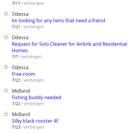
verbergen
7/11
Odessa
Im looking for any hens that need a friend
verbergen
7/21
Odessa
Request for Solo Cleaner for Airbnb and Residential
Homes
verbergen
7/7
Odessa
Free room
verbergen
7/22
Midland
Fishing buddy needed
verbergen
7/22
Midland
Silky black rooster 4f
verbergen
7/23