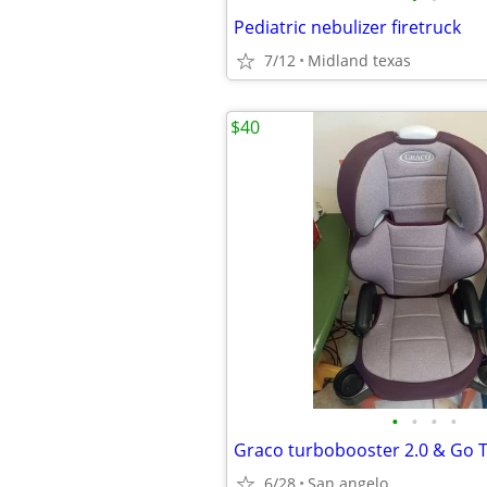
Pediatric nebulizer firetruck
7/12
Midland texas
$40
•
•
•
•
Graco turbobooster 2.0 & Go 
6/28
San angelo