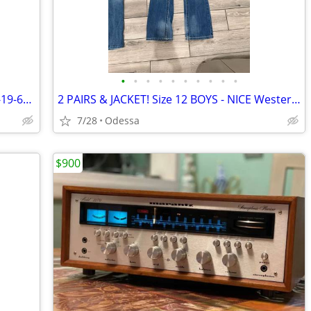
•
•
•
•
•
•
•
•
•
•
Puppy-Potty/crate trained💬--(350) Two-19-6214
2 PAIRS & JACKET! Size 12 BOYS - NICE Western Wear
7/28
Odessa
$900