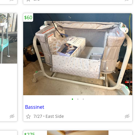
$60
•
•
•
Bassinet
7/27
East Side
$275