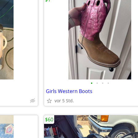
•
•
•
•
Girls Western Boots
vor 5 Std.
$60