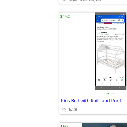
$150
•
•
Kids Bed with Rails and Roof
6/28
$50