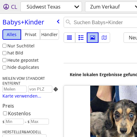
CL
Südwest Texas
Zum Verkauf
Babys+Kinder
Alles
Privat
Händler
Neu
Nur Suchtitel
hat Bild
Heute gepostet
hide duplicates
Keine lokalen Ergebnisse gefund
MEILEN VOM STANDORT
ENTFERNT

Karte verwenden...
Preis
Kostenlos
$
– $
HERSTELLER&MODELL