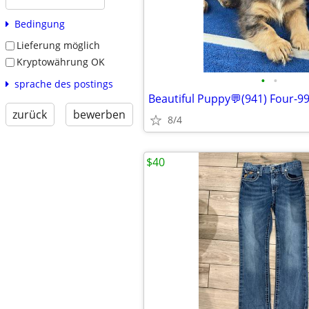
Bedingung
Lieferung möglich
Kryptowährung OK
•
•
sprache des postings
Beautiful Puppy💬(941) Four-9
zurück
bewerben
8/4
$40