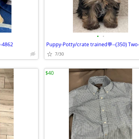
•
•
9-4862
7/30
$40