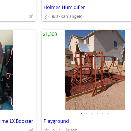
Holmes Humidifier
8/3
san angelo
$1,300
•
•
•
•
•
•
Time LX Booster
Playground
7/13
El Paso