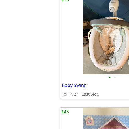
•
•
Baby Swing
7/27
East Side
$45