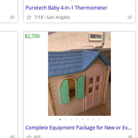
Puretech Baby 4-in-1 Thermometer
7/18
San Angelo
$2,700
•
•
•
•
•
•
•
•
Complete Equipment Package for New or Expanding Day Care Centers
8/5