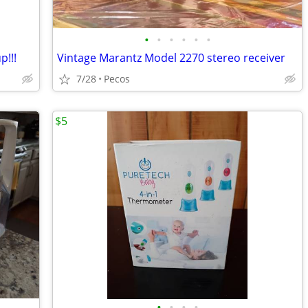
•
•
•
•
•
•
p!!!
Vintage Marantz Model 2270 stereo receiver
7/28
Pecos
$5
•
•
•
•