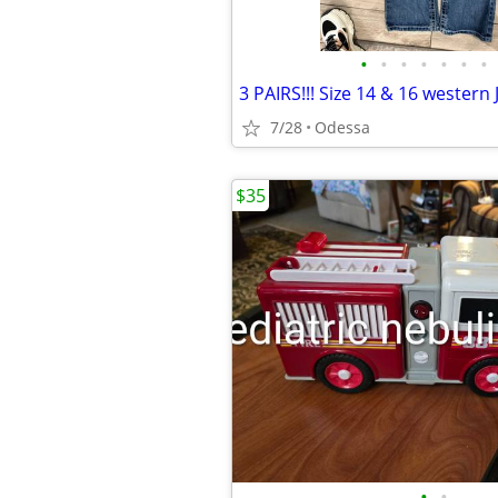
•
•
•
•
•
•
•
3 PAIRS!!! Size 14 & 16 western 
7/28
Odessa
$35
•
•