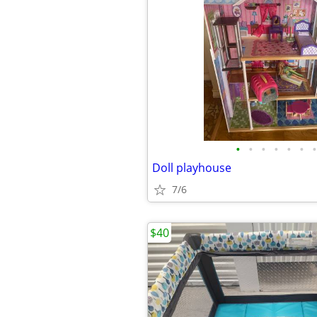
•
•
•
•
•
•
•
Doll playhouse
7/6
$40