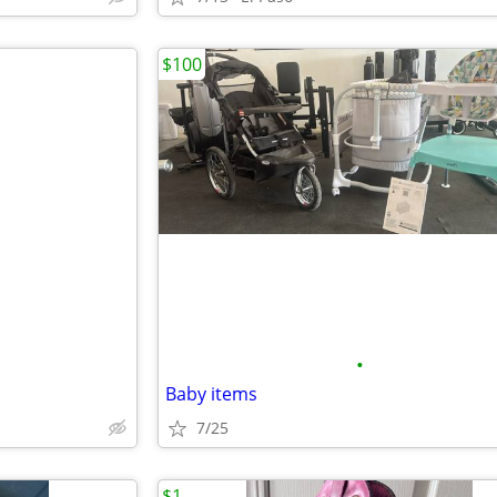
$100
•
Baby items
7/25
$1