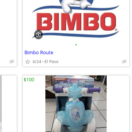
•
Bimbo Route
6/24
El Paso
$100