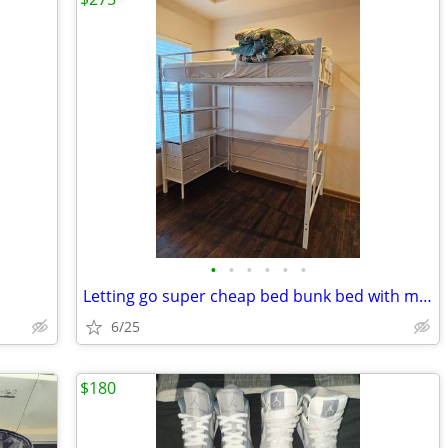
•
•
•
•
•
•
Letting go super cheap bed bunk bed with mattress
6/25
$180