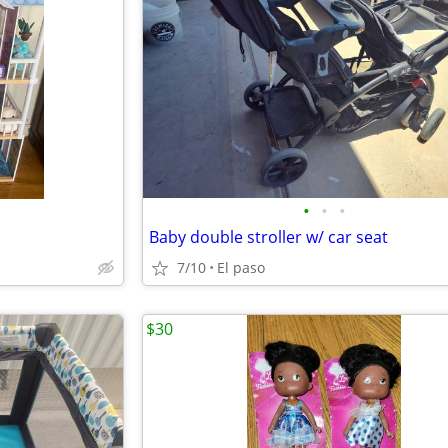
•
•
•
Baby double stroller w/ car seat
7/10
El paso
$30