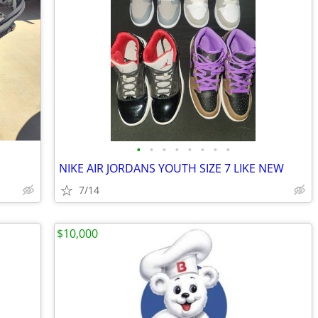
•
•
•
•
•
•
•
•
NIKE AIR JORDANS YOUTH SIZE 7 LIKE NEW
7/14
$10,000