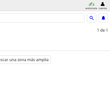
anúnciate
cuenta
1
de 1
scar una zona más amplia