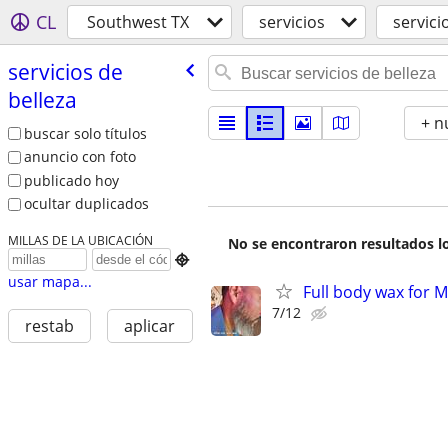
CL
Southwest TX
servicios
servici
servicios de
belleza
+ n
buscar solo títulos
anuncio con foto
publicado hoy
ocultar duplicados
MILLAS DE LA UBICACIÓN
No se encontraron resultados lo

usar mapa...
Full body wax for
7/12
restab
aplicar