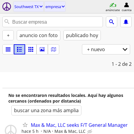
Southwest TX
empresa
anúnciate
cuenta
+
anuncio con foto
publicado hoy
+ nuevo
1 - 2
de 2
No se encontraron resultados locales. Aquí hay algunos
cercanos (ordenados por distancia)
buscar una zona más amplia
Max & Mac, LLC seeks F/T General Manager
hace 5 h
N/A
Max & Mac, LLC