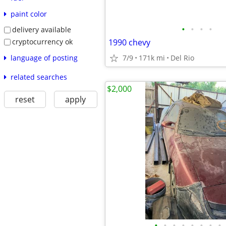
paint color
•
•
•
•
delivery available
cryptocurrency ok
1990 chevy
language of posting
7/9
171k mi
Del Rio
related searches
$2,000
reset
apply
•
•
•
•
•
•
•
•