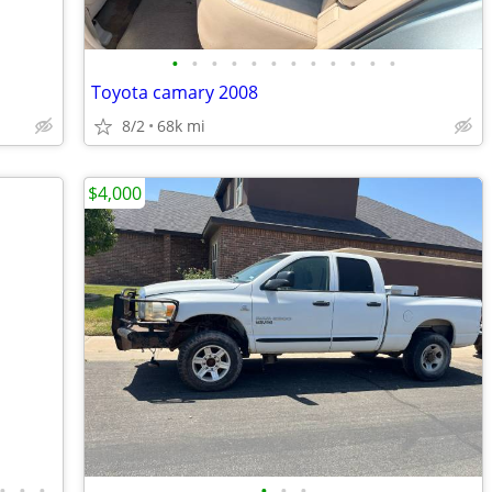
•
•
•
•
•
•
•
•
•
•
•
•
Toyota camary 2008
8/2
68k mi
$4,000
•
•
•
•
•
•