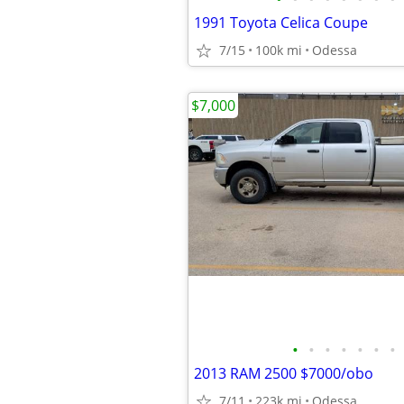
1991 Toyota Celica Coupe
7/15
100k mi
Odessa
$7,000
•
•
•
•
•
•
•
2013 RAM 2500 $7000/obo
7/11
223k mi
Odessa