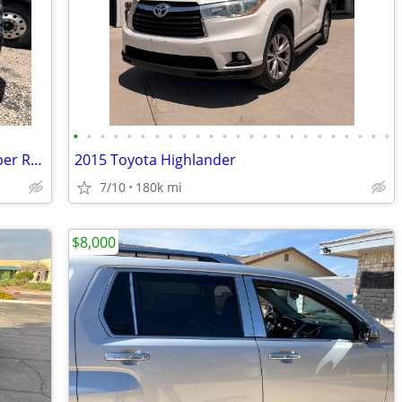
•
•
•
•
•
•
•
•
•
•
•
•
•
•
•
•
•
•
•
•
•
•
•
•
2019 Freightliner Cascadia 126 T/A Sleeper RTR# 6063472-01
2015 Toyota Highlander
7/10
180k mi
$8,000