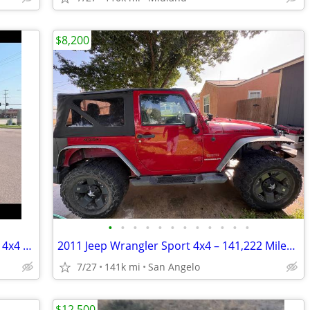
$8,200
•
•
•
•
•
•
•
•
•
•
•
•
2022 Mercedes Sprinter Custom Luxury 4x4 3.0L Diesel Van
2011 Jeep Wrangler Sport 4x4 – 141,222 Miles-$8,200
7/27
141k mi
San Angelo
$12,500