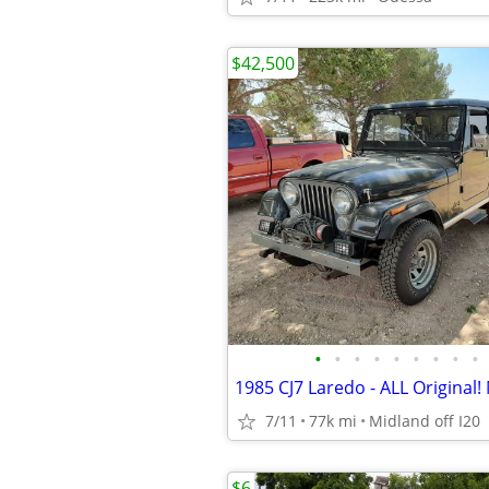
$42,500
•
•
•
•
•
•
•
•
•
1985 CJ7 Laredo - ALL Original!
7/11
77k mi
Midland off I20
$6