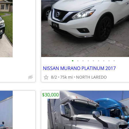
•
•
•
•
•
•
•
•
•
NISSAN MURANO PLATINUM 2017
8/2
75k mi
NORTH LAREDO
$30,000