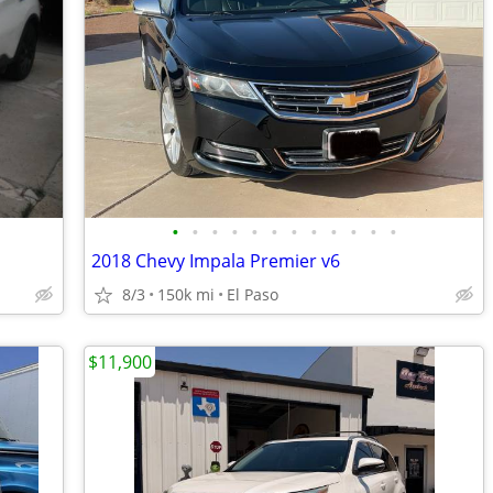
•
•
•
•
•
•
•
•
•
•
•
•
2018 Chevy Impala Premier v6
8/3
150k mi
El Paso
$11,900