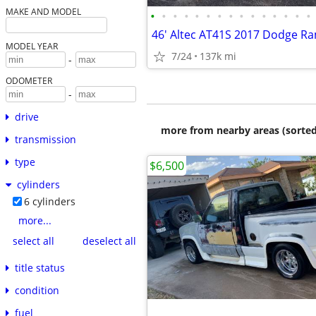
MAKE AND MODEL
•
•
•
•
•
•
•
•
•
•
•
•
•
•
•
MODEL YEAR
7/24
137k mi
-
ODOMETER
-
drive
more from nearby areas (sorted
transmission
type
$6,500
cylinders
6 cylinders
more...
select all
deselect all
title status
condition
fuel