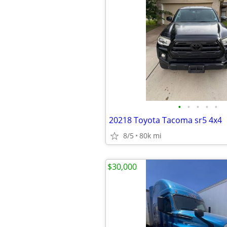
•
•
•
•
•
20218 Toyota Tacoma sr5 4x4
8/5
80k mi
$30,000