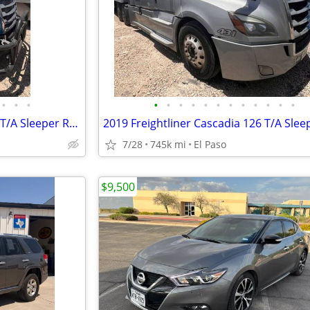
•
•
•
•
•
•
•
•
•
•
•
•
•
•
•
2019 Freightliner Cascadia 126 T/A Sleeper RTR# 6063963-01
7/28
745k mi
El Paso
$9,500