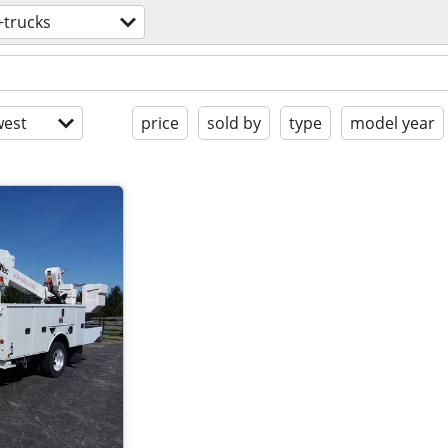
+trucks
est
price
sold by
type
model year