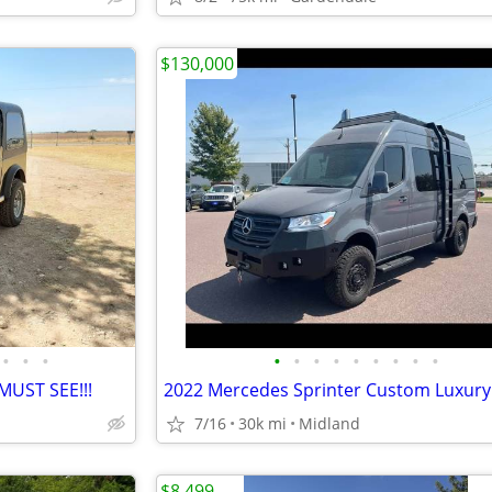
$130,000
•
•
•
•
•
•
•
•
•
•
•
•
 MUST SEE!!!
7/16
30k mi
Midland
$8,499