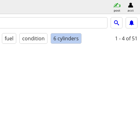
post
acct
fuel
condition
6 cylinders
1 - 4
of 51