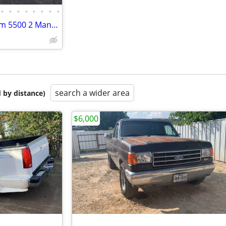
•
•
•
•
•
•
•
•
46' Altec AT41S 2017 Dodge Ram 5500 2 Man diesel bucket truck w/ jib
search a wider area
 by distance)
$6,000