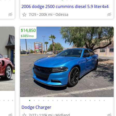
2006 dodge 2500 cummins diesel 5.9 liter4x4
7/29
200k mi
Odessa
$14,850
$385/mo
•
•
•
•
•
•
•
•
•
•
•
•
•
•
•
•
•
•
•
•
•
Dodge Charger
7/27
110k mi
Midland