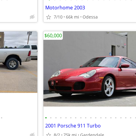
Motorhome 2003
7/10
66k mi
Odessa
$60,000
•
•
•
•
•
•
•
•
•
•
•
•
•
•
•
•
•
•
•
2001 Porsche 911 Turbo
8/2
75k mi
Gardendale