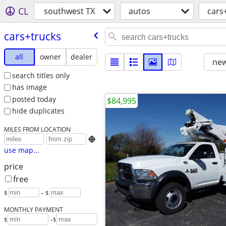
CL
southwest TX
autos
cars
cars+trucks
all
owner
dealer
new
search titles only
has image
posted today
$84,995
hide duplicates
MILES FROM LOCATION

use map...
price
free
$
– $
MONTHLY PAYMENT
-
$
$