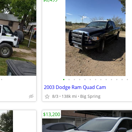
•
•
•
•
•
•
•
•
•
•
•
•
•
•
2003 Dodge Ram Quad Cam
8/3
138k mi
Big Spring
$13,200