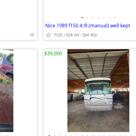
•
•
•
•
•
•
•
Nice 1989 f150 4.9l (manual) well kept
7/25
92k mi
Del Rio
$39,000
•
•
•
•
•
•
•
•
•
•
•
•
•
•
•
•
•
•