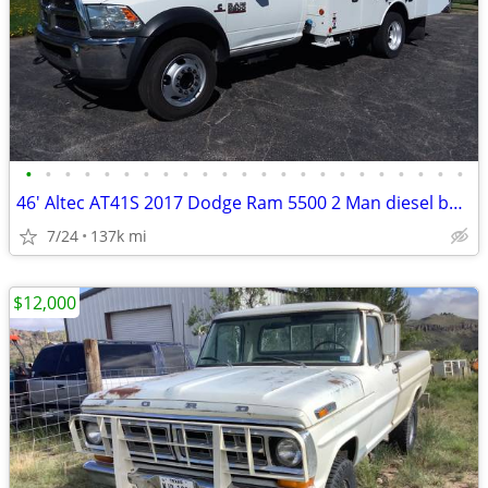
•
•
•
•
•
•
•
•
•
•
•
•
•
•
•
•
•
•
•
•
•
•
•
46' Altec AT41S 2017 Dodge Ram 5500 2 Man diesel bucket truck w/ jib
7/24
137k mi
$12,000