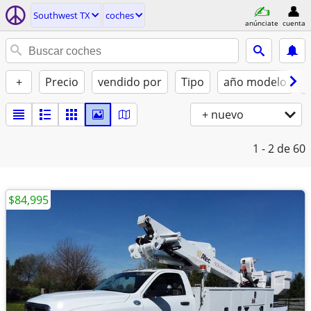
Southwest TX
coches
anúnciate
cuenta
+
Precio
vendido por
Tipo
año modelo
+ nuevo
1 - 2
de 60
$84,995