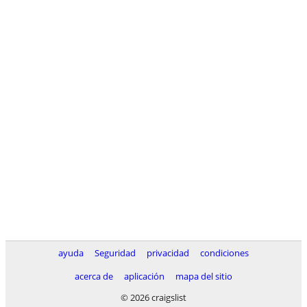
ayuda
Seguridad
privacidad
condiciones
acerca de
aplicación
mapa del sitio
© 2026 craigslist