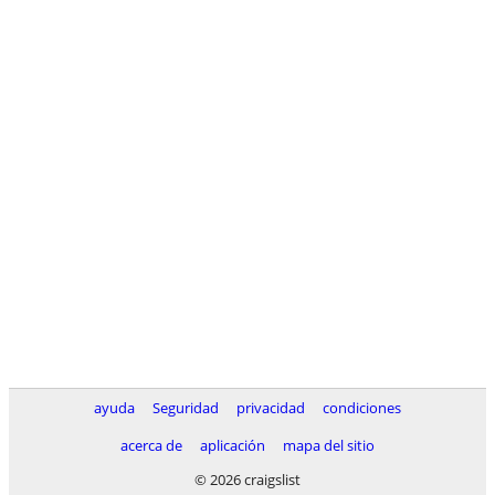
ayuda
Seguridad
privacidad
condiciones
acerca de
aplicación
mapa del sitio
© 2026 craigslist