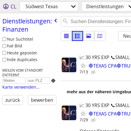
CL
Südwest Texas
Dienstleistungen
Dienstleistungen:
Finanzen
Neu
Nur Suchtitel
hat Bild
Heute gepostet
📈 30 YRS EXP 📞SMALL
hide duplicates
🛑TEXAS CPA🛑TRU
MEILEN VOM STANDORT
7/13
ENTFERNT

Karte verwenden...
mehr aus der näheren Umgebung
zurück
bewerben
📈 30 YRS EXP 📞SMALL
🛑TEXAS CPA🛑TRU
7/29