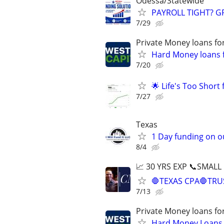
Odessa/Statewide
PAYROLL TIGHT? 
7/29
Private Money loans fo
Hard Money loans f
7/20
🌟 Life's Too Short
7/27
Texas
1 Day funding on ou
8/4
📈 30 YRS EXP 📞SMALL
🛑TEXAS CPA🛑TRU
7/13
Private Money loans fo
Hard Money Loans f