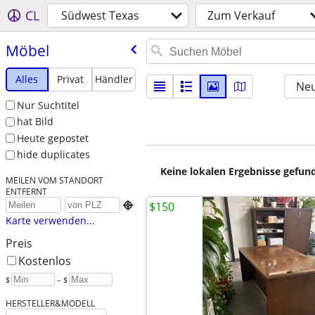
CL
Südwest Texas
Zum Verkauf
Möbel
Alles
Privat
Händler
Neu
Nur Suchtitel
hat Bild
Heute gepostet
hide duplicates
Keine lokalen Ergebnisse gefund
MEILEN VOM STANDORT
ENTFERNT
$150

Karte verwenden...
Preis
Kostenlos
$
– $
HERSTELLER&MODELL