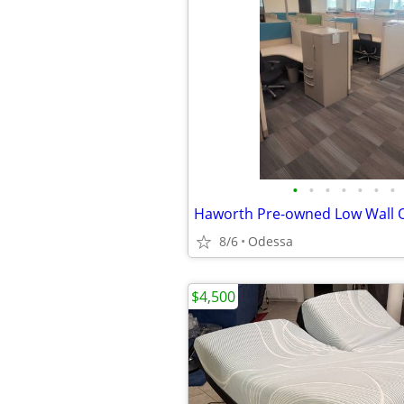
•
•
•
•
•
•
•
8/6
Odessa
$4,500