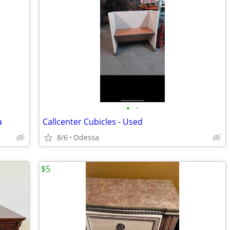
•
•
a
Callcenter Cubicles - Used
8/6
Odessa
$5