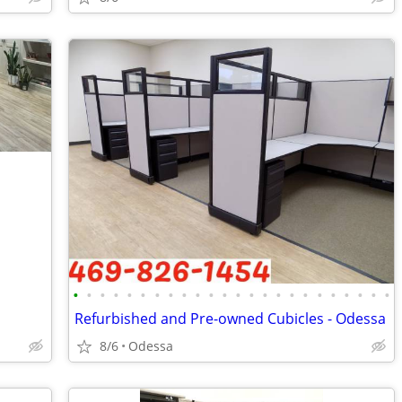
•
•
•
•
•
•
•
•
•
•
•
•
•
•
•
•
•
•
•
•
•
•
•
•
Refurbished and Pre-owned Cubicles - Odessa
8/6
Odessa