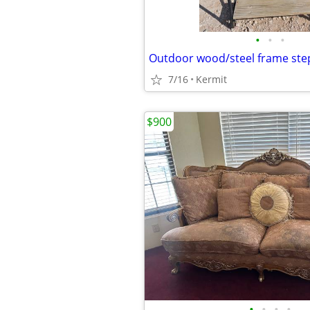
•
•
•
Outdoor wood/steel frame ste
7/16
Kermit
$900
•
•
•
•