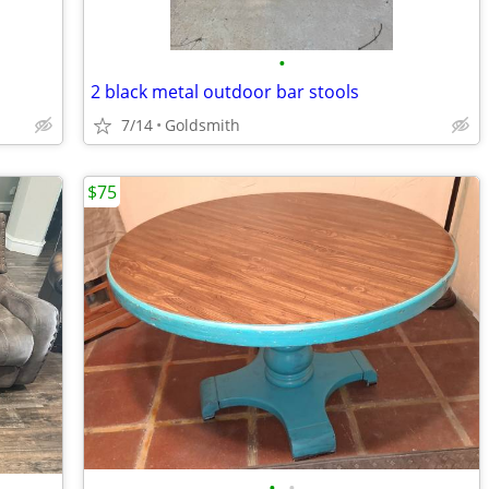
•
2 black metal outdoor bar stools
7/14
Goldsmith
$75
•
•