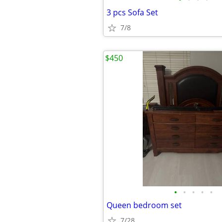
3 pcs Sofa Set
7/8
$450
•
•
•
•
•
Queen bedroom set
7/28