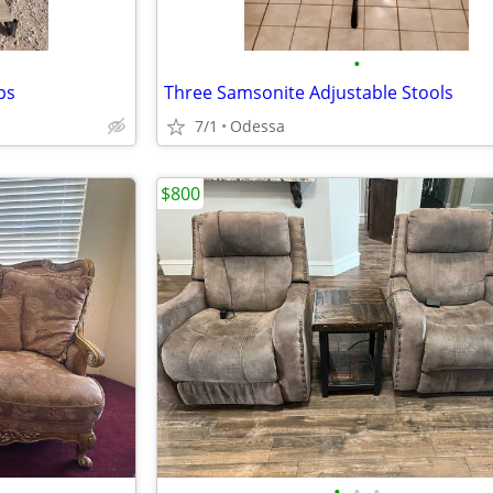
•
ps
Three Samsonite Adjustable Stools
7/1
Odessa
$800
•
•
•