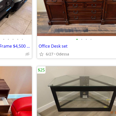
•
•
•
•
•
•
•
•
•
Tempurpedic Bed & ProSmart Frame $4,500 obo
Office Desk set
6/27
Odessa
$25