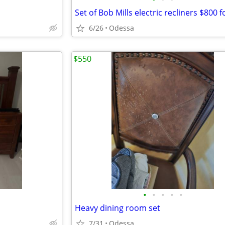
6/26
Odessa
$550
•
•
•
•
•
Heavy dining room set
7/31
Odessa