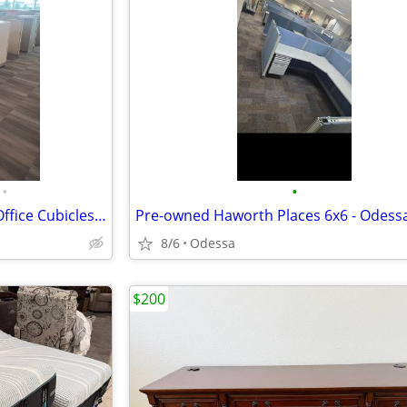
•
•
Haworth Pre-owned Low Wall Office Cubicles - Odessa
Pre-owned Haworth Places 6x6 - Odess
8/6
Odessa
$200