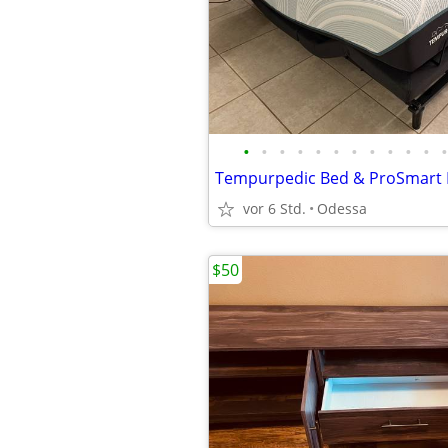
•
•
•
•
•
•
•
•
•
•
•
•
vor 6 Std.
Odessa
$50