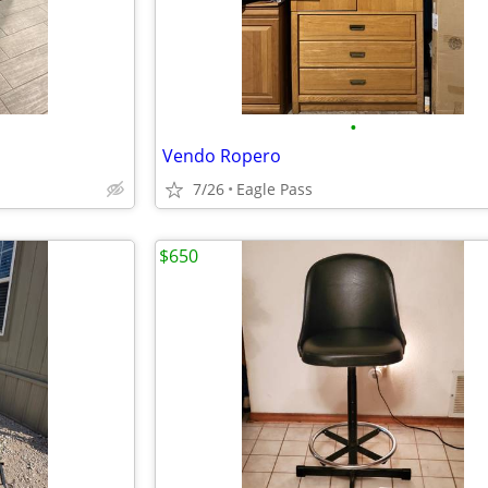
•
Vendo Ropero
7/26
Eagle Pass
$650