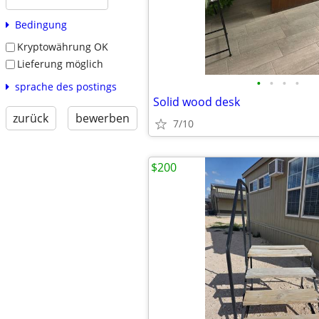
Bedingung
Kryptowährung OK
Lieferung möglich
•
•
•
•
sprache des postings
Solid wood desk
zurück
bewerben
7/10
$200