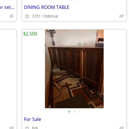
Set of Bob Mills electric recliners $800 for set OBO
DINING ROOM TABLE
7/31
Odessa
$2,500
•
•
•
For Sale
8/6