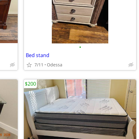
•
Bed stand
7/11
Odessa
$200