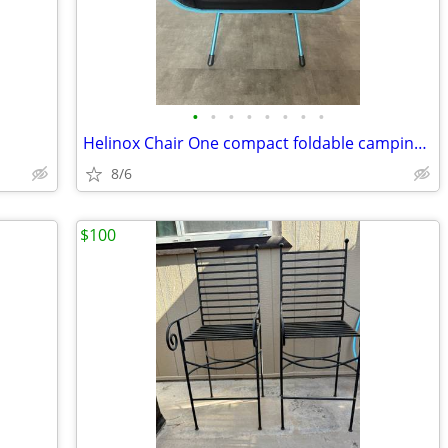
•
•
•
•
•
•
•
•
Helinox Chair One compact foldable camping chair
8/6
$100