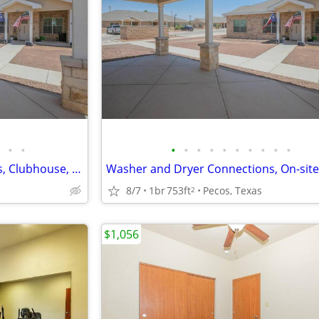
•
•
•
•
•
•
•
•
•
•
•
•
Washer and Dryer Connections, Clubhouse, Efficient Appliances
8/7
1br
753ft
Pecos, Texas
2
$1,056