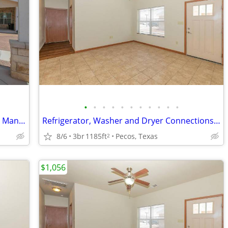
•
•
•
•
•
•
•
•
•
•
•
Washer and Dryer Connections, On-site Management, Fitness Center
Refrigerator, Washer and Dryer Connections, Laundry Facilities
8/6
3br
1185ft
Pecos, Texas
2
$1,056