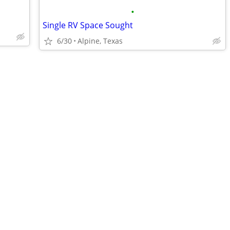
•
Single RV Space Sought
6/30
Alpine, Texas