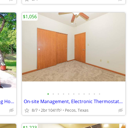
$1,056
•
•
•
•
•
•
•
•
•
•
•
All Utilities Included! Furnished Charming Home | Pet-Friendly | Wi-Fi
On-site Management, Electronic Thermostat, Clubhouse, Refrigerator
8/7
2br
1041ft
Pecos, Texas
2
$1,223