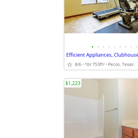
•
•
•
•
•
•
•
•
•
8/6
1br
753ft
Pecos, Texas
2
$1,223