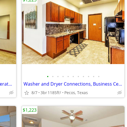
•
•
•
•
•
•
•
•
•
•
•
Fitness Center, Laundry Facilities, Refrigerator, Clubhouse
Washer and Dryer Connections, Business Center, On-site Management
8/7
3br
1185ft
Pecos, Texas
2
$1,223