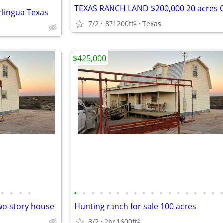
erlingua Texas
7/2
871200ft
Texas
2
$425,000
•
•
•
•
•
•
•
•
•
•
•
•
•
•
•
•
•
•
•
•
•
wo story house
Hunting ranch for sale 100 acres
8/2
2br
1600ft
2