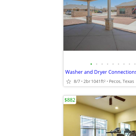
•
•
•
•
•
•
•
•
•
8/7
2br
1041ft
Pecos, Texas
2
$882