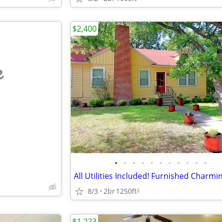
$2,400
e
•
•
•
•
•
•
•
•
•
•
•
8/3
2br
1250ft
2
$1,223