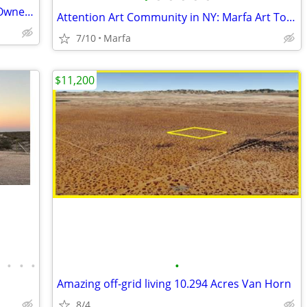
TEXAS RANCH LAND $200,000 20 acres Owner Financing!
Attention Art Community in NY: Marfa Art Town has a lot for sale
7/10
Marfa
$11,200
•
•
•
•
•
Amazing off-grid living 10.294 Acres Van Horn
8/4