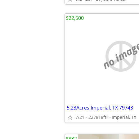
$22,500
no imag
5.23Acres Imperial, TX 79743
7/21
227818ft
Imperial, TX
2
$882