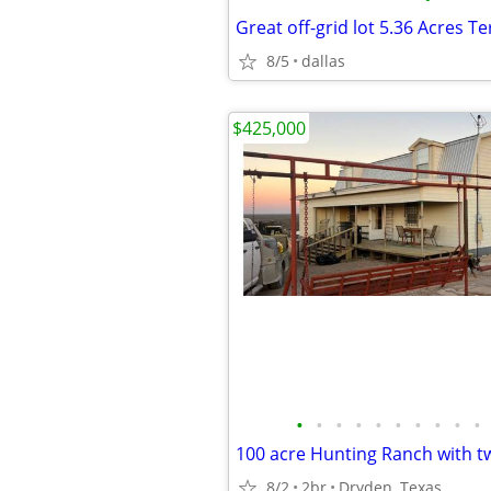
Great off-grid lot 5.36 Acres T
8/5
dallas
$425,000
•
•
•
•
•
•
•
•
•
•
100 acre Hunting Ranch with t
8/2
2br
Dryden, Texas