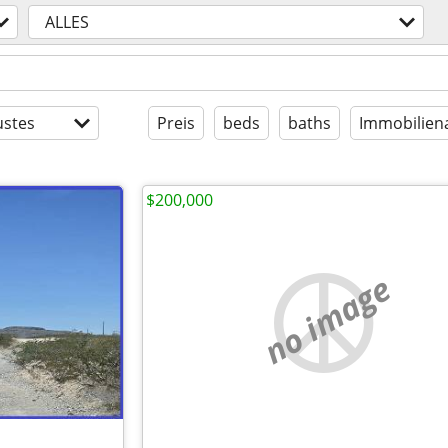
ALLES
stes
Preis
beds
baths
Immobilien
$200,000
no image