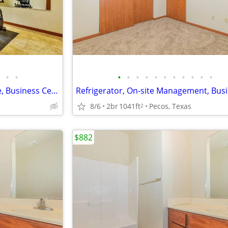
•
•
•
•
•
•
•
•
•
•
•
•
•
Efficient Appliances, Clubhouse, Business Center
8/6
2br
1041ft
Pecos, Texas
2
$882