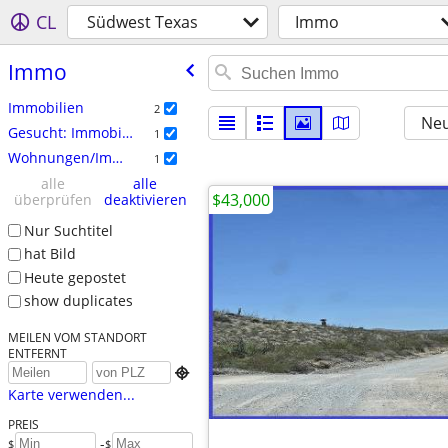
CL
Südwest Texas
Immo
Immo
Immobilien
2
Neu
Gesucht: Immobilie
1
Wohnungen/Immo zur Miete
1
alle
alle
$43,000
überprüfen
deaktivieren
Nur Suchtitel
hat Bild
Heute gepostet
show duplicates
MEILEN VOM STANDORT
ENTFERNT

Karte verwenden...
PREIS
-
$
$