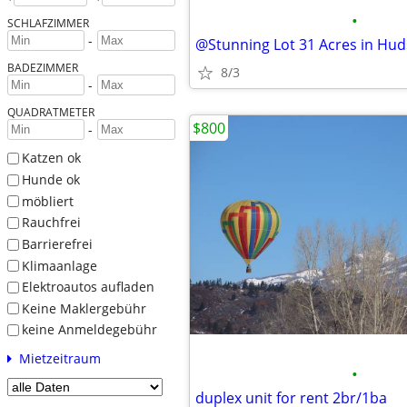
•
SCHLAFZIMMER
-
@Stunning Lot 31 Acres in Hu
BADEZIMMER
8/3
-
QUADRATMETER
$800
-
Katzen ok
Hunde ok
möbliert
Rauchfrei
Barrierefrei
Klimaanlage
Elektroautos aufladen
Keine Maklergebühr
keine Anmeldegebühr
Mietzeitraum
•
duplex unit for rent 2br/1ba