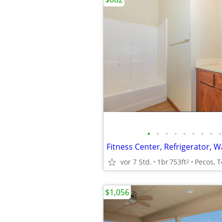
•
•
•
•
•
•
•
•
•
vor 7 Std.
1br
753ft
Pecos, 
2
$1,056