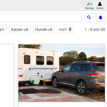
Beitrag
Konto
art
Katzen ok
Hunde ok
möbliert
1 - 4
von 60