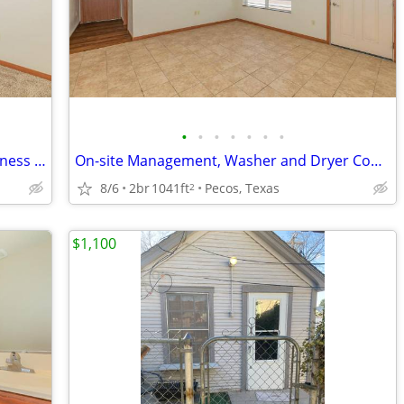
•
•
•
•
•
•
•
Refrigerator, On-site Management, Business Center, Large Closets
On-site Management, Washer and Dryer Connections, Business Center
8/6
2br
1041ft
Pecos, Texas
2
$1,100