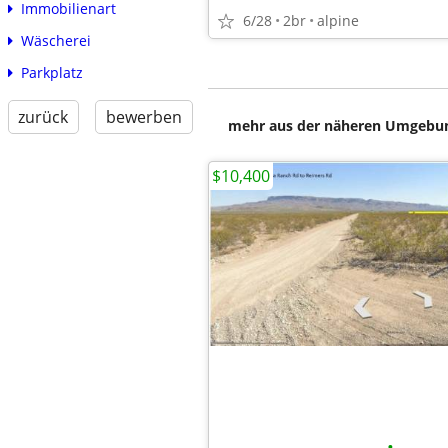
Immobilienart
6/28
2br
alpine
Wäscherei
Parkplatz
zurück
bewerben
mehr aus der näheren Umgebung
$10,400
•