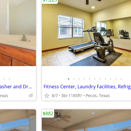
•
•
•
•
•
•
•
•
•
•
•
•
•
Fitness Center, Refrigerator, Washer and Dryer Connections
Texas
8/7
3br
1185ft
Pecos, Texas
2
$882