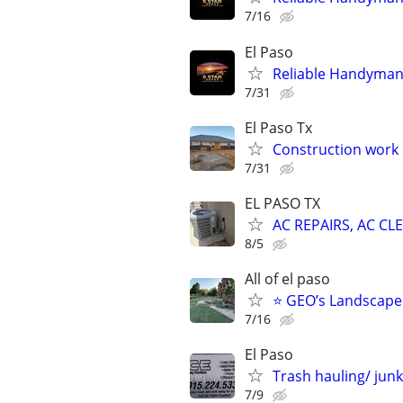
7/16
El Paso
Reliable Handyman
7/31
El Paso Tx
Construction work 
7/31
EL PASO TX
AC REPAIRS, AC CL
8/5
All of el paso
⭐ GEO’s Landscape
7/16
El Paso
Trash hauling/ jun
7/9