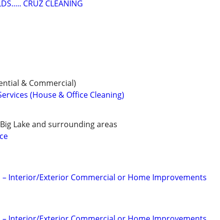
DS..... CRUZ CLEANING
ential & Commercial)
Services (House & Office Cleaning)
/Big Lake and surrounding areas
ice
 – Interior/Exterior Commercial or Home Improvements
 – Interior/Exterior Commercial or Home Improvements