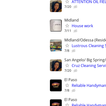
ATTENTION OIL FIEL
7/20
Midland
House work
7/11
Midland/Odessa (Resid
Lustrous Cleaning 
7/8
San Angelo/ Big Spring
Cruz Cleaning Serv
7/20
El Paso
Reliable Handyman
7/8
El Paso
Reliable Handyman