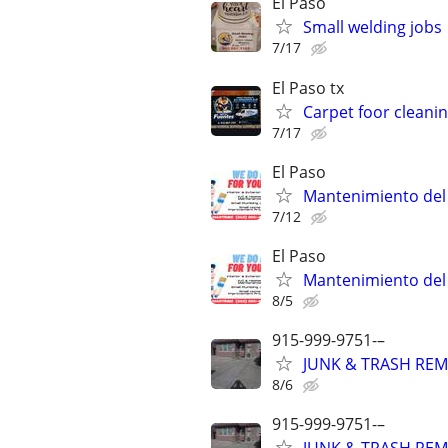
El Paso
Small welding jobs
7/17
El Paso tx
Carpet foor cleani
7/17
El Paso
Mantenimiento del
7/12
El Paso
Mantenimiento del
8/5
915-999-9751-–
JUNK & TRASH REM
8/6
915-999-9751-–