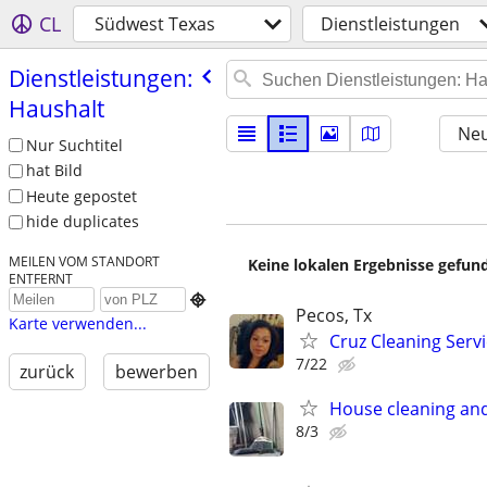
CL
Südwest Texas
Dienstleistungen
Dienstleistungen:
Haushalt
Neu
Nur Suchtitel
hat Bild
Heute gepostet
hide duplicates
MEILEN VOM STANDORT
Keine lokalen Ergebnisse gefund
ENTFERNT

Pecos, Tx
Karte verwenden...
Cruz Cleaning Serv
7/22
zurück
bewerben
House cleaning an
8/3