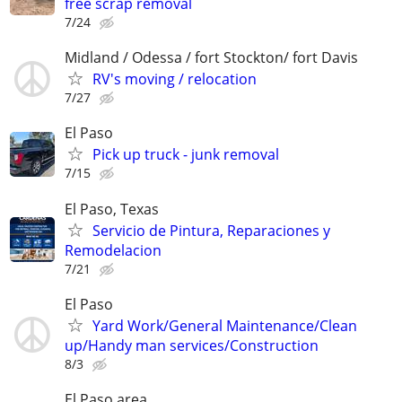
free scrap removal
7/24
Midland / Odessa / fort Stockton/ fort Davis
RV's moving / relocation
7/27
El Paso
Pick up truck - junk removal
7/15
El Paso, Texas
Servicio de Pintura, Reparaciones y
Remodelacion
7/21
El Paso
Yard Work/General Maintenance/Clean
up/Handy man services/Construction
8/3
El Paso area