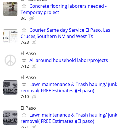
Concrete flooring laborers needed -
Temporay project
8/5
Courier Same day Service El Paso, Las
Cruces,Southern NM and West TX
7/28
El Paso
All around household labor/projects
7/12
El Paso
Lawn maintenance & Trash hauling/ junk
removal( FREE Estimates!)(El paso)
7/10
El Paso
Lawn maintenance & Trash hauling/ junk
removal( FREE Estimates!)(El paso)
7/21