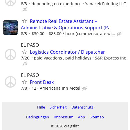
8/3
depending on experience
Yanacek Painting LLC
Remote Real Estate Assistant –
Administrative & Operations Support (Pa
8/5
$30.00 – $85.00 / hour (commensurate wi...
EL PASO
Logistics Coordinator / Dispatcher
7/26
paid vacations , paid holidays
S&R Express Inc
EL PASO
Front Desk
7/8
12
Americana Inn Motel
Hilfe
Sicherheit
Datenschutz
Bedingungen
Impressum
App
Sitemap
© 2026 craigslist