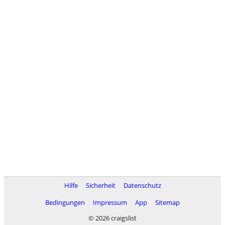
Hilfe
Sicherheit
Datenschutz
Bedingungen
Impressum
App
Sitemap
© 2026 craigslist