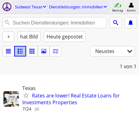
Südwest Texas
Dienstleistungen: Immobilien
Beitrag
Konto
+
hat Bild
Heute gepostet
Neustes
1
von 1
Texas
Rates are lower! Real Estate Loans for
Investments Properties
7/24