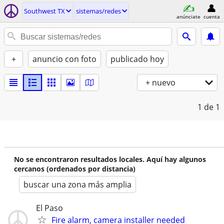
Southwest TX
sistemas/redes
anúnciate
cuenta
+
anuncio con foto
publicado hoy
+ nuevo
1
de 1
No se encontraron resultados locales. Aquí hay algunos
cercanos (ordenados por distancia)
buscar una zona más amplia
El Paso
Fire alarm, camera installer needed