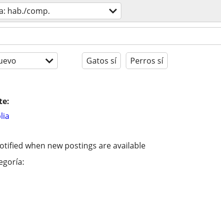
a: hab./comp.
uevo
Gatos sí
Perros sí
te:
lia
otified when new postings are available
egoría: