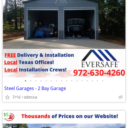
•
•
•
•
•
•
•
•
•
•
•
•
•
•
•
•
Steel Garages - 2 Bay Garage
7/16
odessa
$5