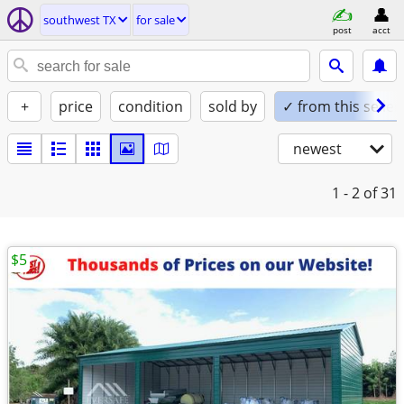
southwest TX
for sale
post
acct
+
price
condition
sold by
✓ from this seller
newest
1 - 2
of 31
$5