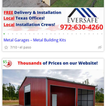
•
•
•
•
•
•
•
•
•
•
•
•
•
•
•
•
•
•
•
•
•
•
•
•
Metal Garages – Metal Building Kits
7/10
el paso
$5