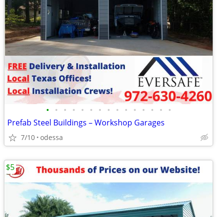
•
•
•
•
•
•
•
•
•
•
•
•
•
•
•
Prefab Steel Buildings – Workshop Garages
7/10
odessa
$5