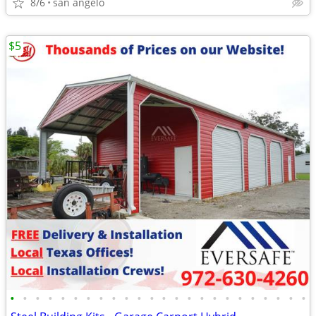
8/6
san angelo
$5
•
•
•
•
•
•
•
•
•
•
•
•
•
•
•
•
•
•
•
•
•
•
•
•