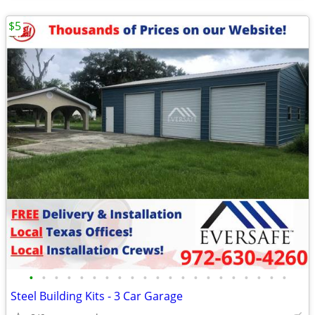
$5
•
•
•
•
•
•
•
•
•
•
•
•
•
•
•
•
•
•
•
•
•
Steel Building Kits - 3 Car Garage