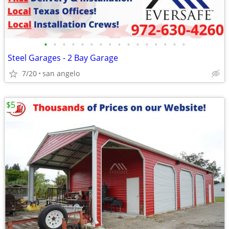
•
•
•
•
•
•
•
•
•
•
•
•
•
•
•
•
Steel Garages - 2 Bay Garage
7/20
san angelo
$5