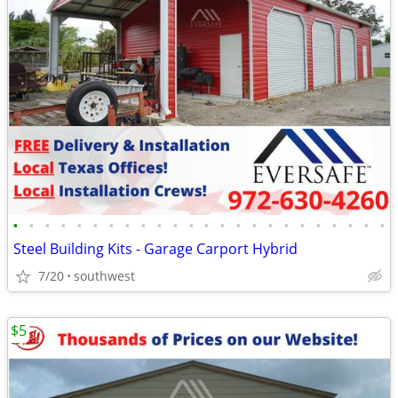
•
•
•
•
•
•
•
•
•
•
•
•
•
•
•
•
•
•
•
•
•
•
•
•
Steel Building Kits - Garage Carport Hybrid
7/20
southwest
$5