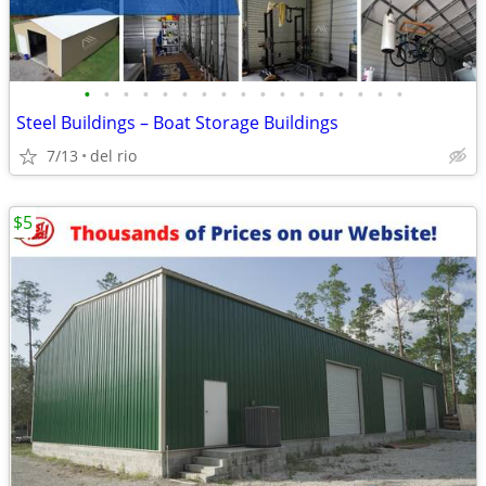
•
•
•
•
•
•
•
•
•
•
•
•
•
•
•
•
•
Steel Buildings – Boat Storage Buildings
7/13
del rio
$5