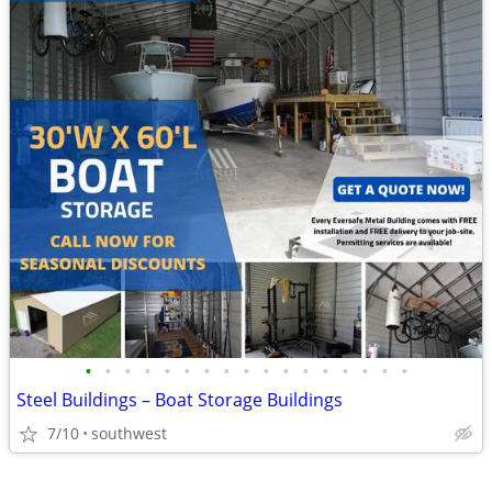
•
•
•
•
•
•
•
•
•
•
•
•
•
•
•
•
•
Steel Buildings – Boat Storage Buildings
7/10
southwest