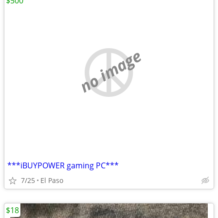
$500
no image
***iBUYPOWER gaming PC***
7/25
El Paso
$18