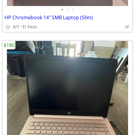
•
•
•
HP Chromebook 14" SMB Laptop (Slim)
8/7
El Paso
$180