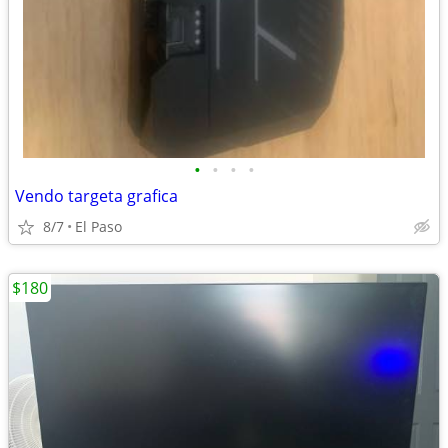
•
•
•
•
Vendo targeta grafica
8/7
El Paso
$180