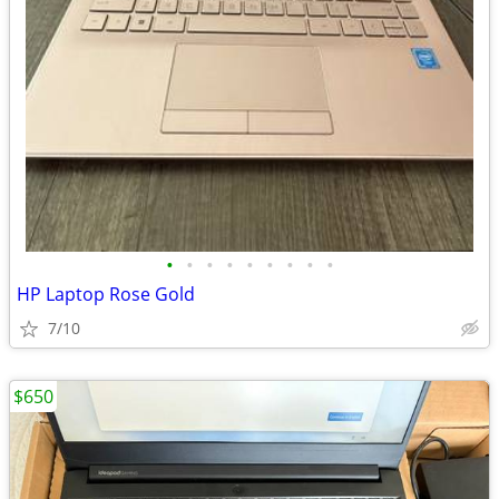
•
•
•
•
•
•
•
•
•
HP Laptop Rose Gold
7/10
$650