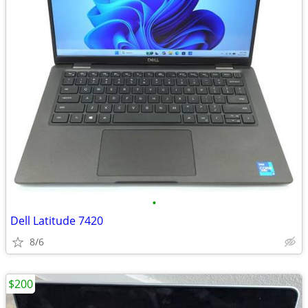
•
Dell Latitude 7420
8/6
$200