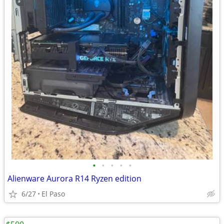
•
•
•
•
•
Alienware Aurora R14 Ryzen edition
6/27
El Paso