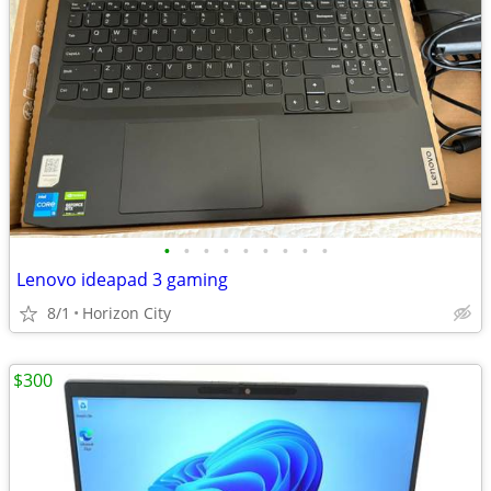
•
•
•
•
•
•
•
•
•
Lenovo ideapad 3 gaming
8/1
Horizon City
$300