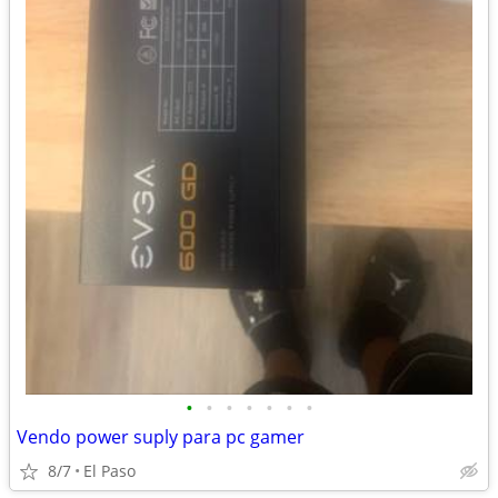
•
•
•
•
•
•
•
Vendo power suply para pc gamer
8/7
El Paso