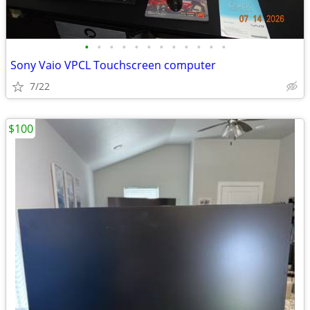
•
•
•
•
•
•
•
•
•
•
•
•
Sony Vaio VPCL Touchscreen computer
7/22
$100