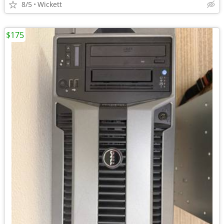
8/5
Wickett
$175