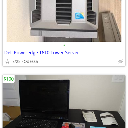
•
Dell Poweredge T610 Tower Server
7/28
Odessa
$100