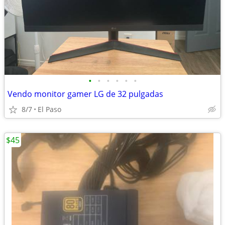
•
•
•
•
•
•
Vendo monitor gamer LG de 32 pulgadas
8/7
El Paso
$45