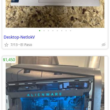
•
•
•
•
•
•
•
•
Desktop-NetlokV
7/13
El Paso
$1,450