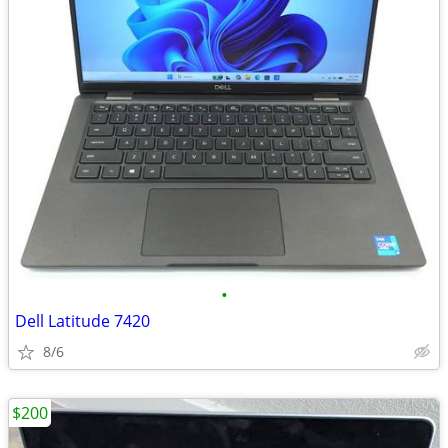
•
Dell Latitude 7420
8/6
$200