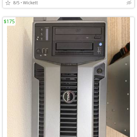
8/5
Wickett
$175