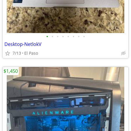
•
•
•
•
•
•
•
•
Desktop-NetlokV
7/13
El Paso
$1,450