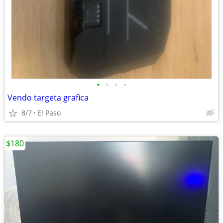
•
•
•
•
Vendo targeta grafica
8/7
El Paso
$180