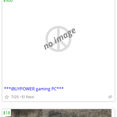
$500
no image
***iBUYPOWER gaming PC***
7/25
El Paso
$18