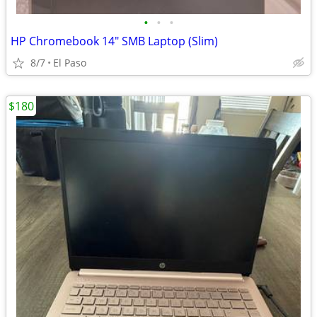
•
•
•
HP Chromebook 14" SMB Laptop (Slim)
8/7
El Paso
$180