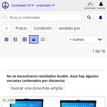
Southwest TX
ordenador
anúnciate
cuenta
+
Precio
Condición
vendido por
+ nuevo
1
de 16
No se encontraron resultados locales. Aquí hay algunos
cercanos (ordenados por distancia)
buscar una zona más amplia
$1,000