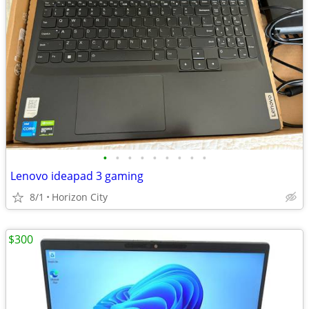
•
•
•
•
•
•
•
•
•
Lenovo ideapad 3 gaming
8/1
Horizon City
$300