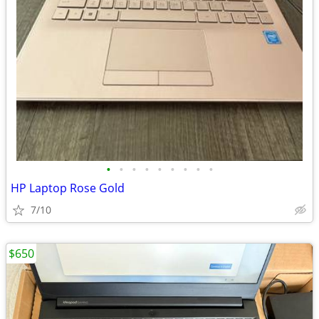
•
•
•
•
•
•
•
•
•
HP Laptop Rose Gold
7/10
$650