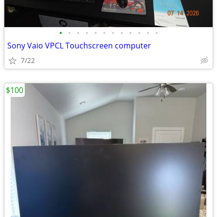
•
•
•
•
•
•
•
•
•
•
•
•
Sony Vaio VPCL Touchscreen computer
7/22
$100