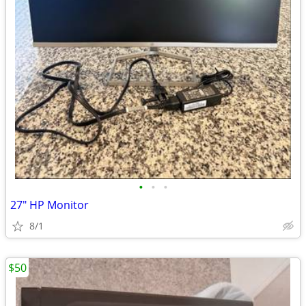
•
•
•
27" HP Monitor
8/1
$50