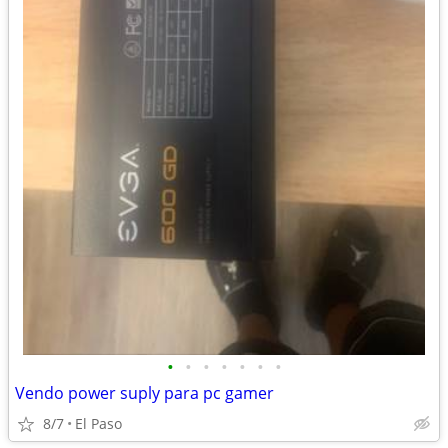
•
•
•
•
•
•
•
Vendo power suply para pc gamer
8/7
El Paso