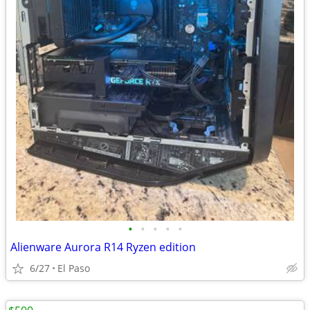
•
•
•
•
•
Alienware Aurora R14 Ryzen edition
6/27
El Paso