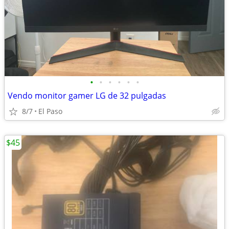
•
•
•
•
•
•
Vendo monitor gamer LG de 32 pulgadas
8/7
El Paso
$45