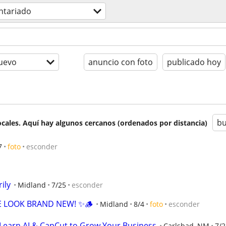
ntariado
uevo
anuncio con foto
publicado hoy
bu
cales. Aquí hay algunos cercanos (ordenados por distancia)
7
foto
esconder
ily
Midland
7/25
esconder
E LOOK BRAND NEW! ✨🪵
Midland
8/4
foto
esconder
Learn AI & CapCut to Grow Your Business
Carlsbad, NM
7/2