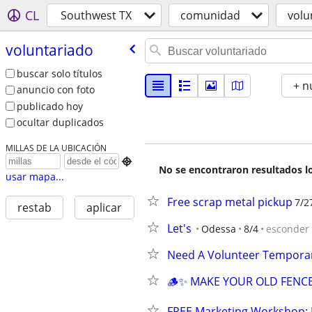
CL
Southwest TX
comunidad
volu
voluntariado
buscar solo títulos
+ n
anuncio con foto
publicado hoy
ocultar duplicados
MILLAS DE LA UBICACIÓN

No se encontraron resultados lo
usar mapa...
Free scrap metal pickup
7/2
restab
aplicar
Let's
Odessa
8/4
esconder
Need A Volunteer Temporar
🪵✨ MAKE YOUR OLD FENC
FREE Marketing Workshop: 