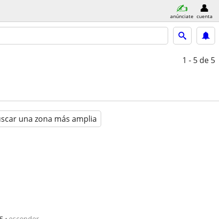
anúnciate
cuenta
1 - 5
de 5
scar una zona más amplia
5
esconder