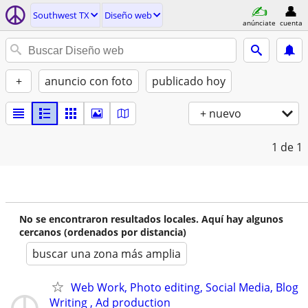
Southwest TX
Diseño web
anúnciate
cuenta
+
anuncio con foto
publicado hoy
+ nuevo
1
de 1
No se encontraron resultados locales. Aquí hay algunos
cercanos (ordenados por distancia)
buscar una zona más amplia
Web Work, Photo editing, Social Media, Blog
Writing , Ad production